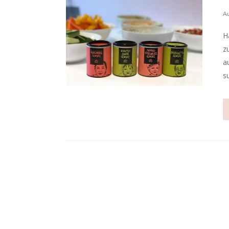
Au
H
z
a
s