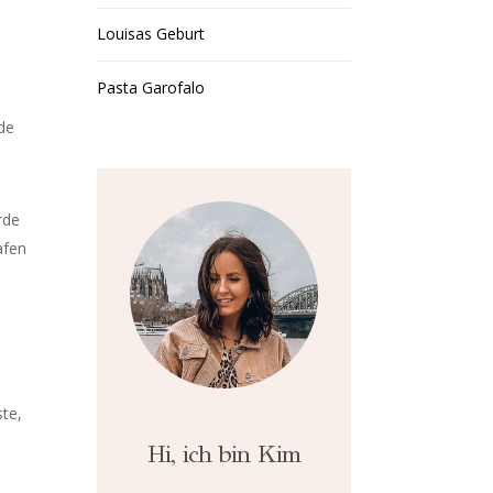
Louisas Geburt
Pasta Garofalo
de
rde
afen
ste,
Hi, ich bin Kim