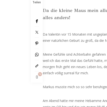
Teilen
Da die kleine Maus mein aller
alles anders!
Da
Valentin vor 15 Monaten mit ungeplant
einer natürlichen Geburt zu groß, da die
Meine Gefühle sind Achterbahn gefahren a
weil ich das erste Mal das Gefühl hatte,
morgen früh geht ein neues Leben los, der
einfach völlig surreal für mich.
74
Markus musste mich so so sehr beruhige
Am Abend hatte mir meine Hebamme Anna
erste im OP bin und das wir gegen 08:45 r