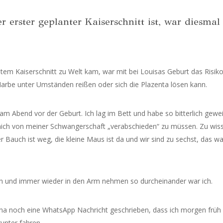
 erster geplanter Kaiserschnitt ist, war diesmal
em Kaiserschnitt zu Welt kam, war mit bei Louisas Geburt das Risik
 Narbe unter Umständen reißen oder sich die Plazenta lösen kann.
m Abend vor der Geburt. Ich lag im Bett und habe so bitterlich gewei
 mich von meiner Schwangerschaft „verabschieden“ zu müssen. Zu wis
 Bauch ist weg, die kleine Maus ist da und wir sind zu sechst, das wa
n und immer wieder in den Arm nehmen so durcheinander war ich.
 noch eine WhatsApp Nachricht geschrieben, dass ich morgen früh 
unter fahren.