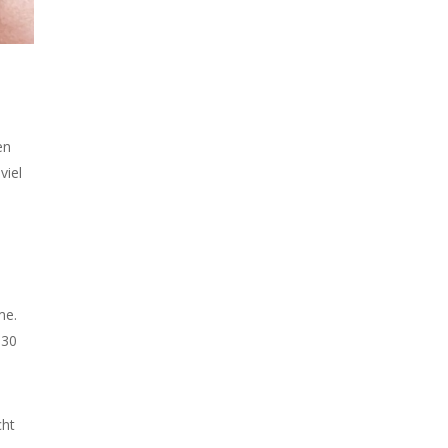
en
viel
me.
 30
cht