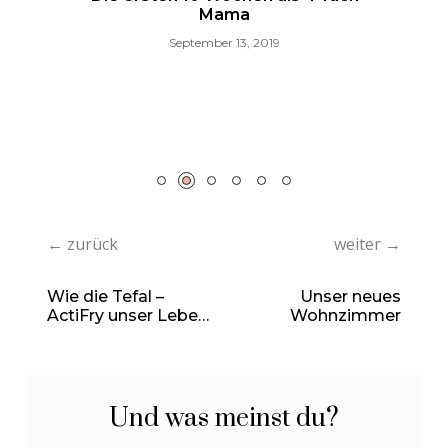
Mama
September 13, 2019
f
N
← zurück
weiter →
Wie die Tefal –
Unser neues
ActiFry unser Leben
Wohnzimmer
erleichtert
Und was meinst du?