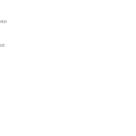
ntin
ist
t