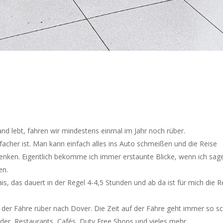
and lebt, fahren wir mindestens einmal im Jahr noch rüber.
nfacher ist. Man kann einfach alles ins Auto schmeißen und die Reise
 denken. Eigentlich bekomme ich immer erstaunte Blicke, wenn ich sag
en.
s, das dauert in der Regel 4-4,5 Stunden und ab da ist für mich die R
der Fähre rüber nach Dover. Die Zeit auf der Fähre geht immer so sc
inder, Restaurants, Cafés, Duty Free Shops und vieles mehr.