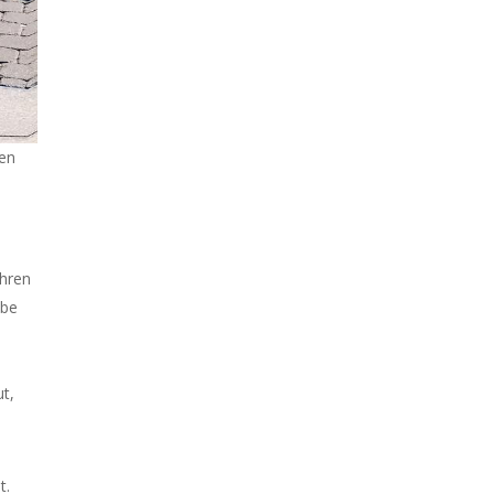
sen
ahren
abe
ut,
t.