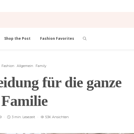
Shop the Post
Fashion Favorites
Fashion
Allgemein
Family
idung für die ganze
Familie
9
3 min. Lesezeit
53K Ansichten