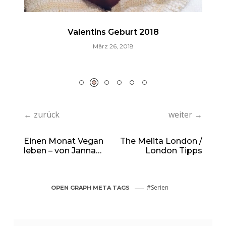
Valentins Geburt 2018
März 26, 2018
← zurück
weiter →
Einen Monat Vegan
The Melita London /
leben – von Janna
London Tipps
(Instagram:
@Jannashlr)
Serien
OPEN GRAPH META TAGS