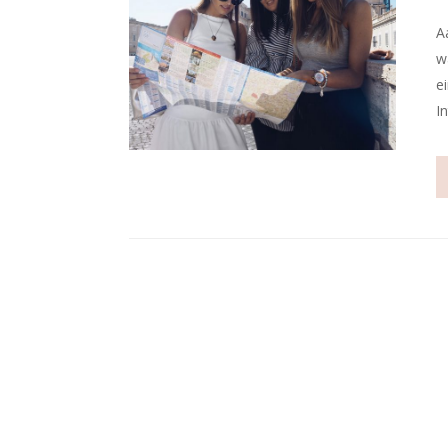
A
w
e
I