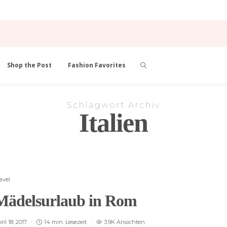
Shop the Post
Fashion Favorites
Schlagwort Archiv
Italien
avel
Mädelsurlaub in Rom
ril 18, 2017
14 min. Lesezeit
3.9K Ansichten