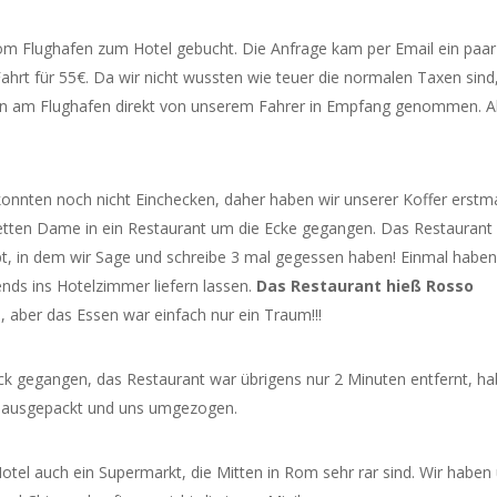
vom Flughafen zum Hotel gebucht. Die Anfrage kam per Email ein paar
hrt für 55€. Da wir nicht wussten wie teuer die normalen Taxen sind
en am Flughafen direkt von unserem Fahrer in Empfang genommen. A
onnten noch nicht Einchecken, daher haben wir unserer Koffer erstm
netten Dame in ein Restaurant um die Ecke gegangen. Das Restaurant
ppt, in dem wir Sage und schreibe 3 mal gegessen haben! Einmal haben
ends ins Hotelzimmer liefern lassen.
Das Restaurant hieß Rosso
, aber das Essen war einfach nur ein Traum!!!
rück gegangen, das Restaurant war übrigens nur 2 Minuten entfernt, h
r ausgepackt und uns umgezogen.
tel auch ein Supermarkt, die Mitten in Rom sehr rar sind. Wir haben