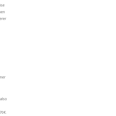
ise
hen
erer
mmer
 also
70€.