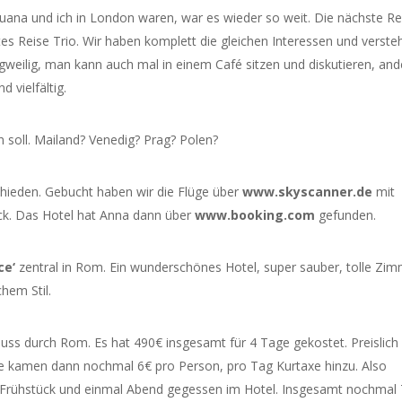
ana und ich in London waren, war es wieder so weit. Die nächste Re
ktes Reise Trio. Wir haben komplett die gleichen Interessen und verste
ngweilig, man kann auch mal in einem Café sitzen und diskutieren, and
d vielfältig.
 soll. Mailand? Venedig? Prag? Polen?
hieden. Gebucht haben wir die Flüge über
www.skyscanner.de
mit
ück. Das Hotel hat Anna dann über
www.booking.com
gefunden.
ce‘
zentral in Rom. Ein wunderschönes Hotel, super sauber, tolle Zi
chem Stil.
Fluss durch Rom. Es hat 490€ insgesamt für 4 Tage gekostet. Preislich
e kamen dann nochmal 6€ pro Person, pro Tag Kurtaxe hinzu. Also
 Frühstück und einmal Abend gegessen im Hotel. Insgesamt nochmal 