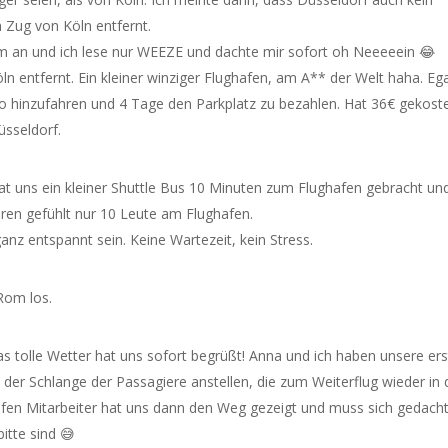
 Zug von Köln entfernt.
m an und ich lese nur WEEZE und dachte mir sofort oh Neeeeein 😂
n entfernt. Ein kleiner winziger Flughafen, am A** der Welt haha. Ega
o hinzufahren und 4 Tage den Parkplatz zu bezahlen. Hat 36€ gekoste
üsseldorf.
t uns ein kleiner Shuttle Bus 10 Minuten zum Flughafen gebracht und
ren gefühlt nur 10 Leute am Flughafen.
nz entspannt sein. Keine Wartezeit, kein Stress.
Rom los.
s tolle Wetter hat uns sofort begrüßt! Anna und ich haben unsere ers
der Schlange der Passagiere anstellen, die zum Weiterflug wieder in 
afen Mitarbeiter hat uns dann den Weg gezeigt und muss sich gedach
itte sind 😅