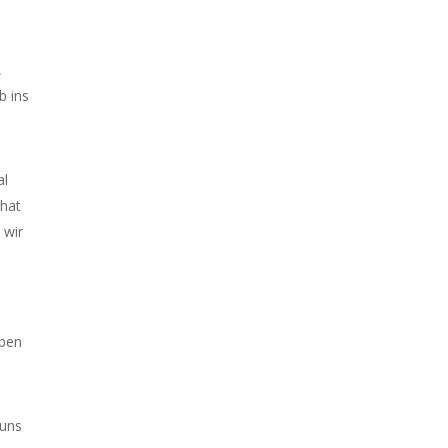
,
b ins
al
 hat
 wir
aben
 uns