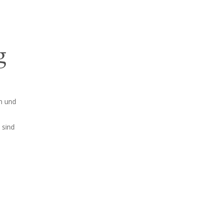
g
n und
 sind
z