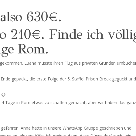
 also 630€.
o 210€. Finde ich völli
age Rom.
 gekommen. Luana musste ihren Flug aus privaten Gründen umbuche
nde gepackt, die erste Folge der 5. Staffel Prison Break geguckt und
 😅
n 4 Tage in Rom etwas zu schaffen gemacht, aber wir haben das gan
 gefahren. Anna hatte in unsere WhatsApp Gruppe geschrieben und
ger seien, als von Köln. Ich meinte dann, dass Düsseldorf auch kein