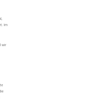
l,
t. Im
 wir
te
die
t