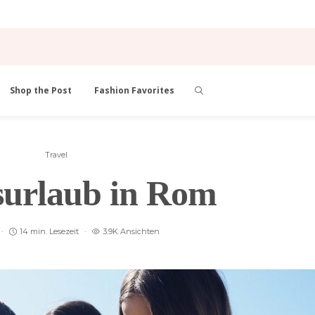
Shop the Post
Fashion Favorites
Travel
urlaub in Rom
14 min. Lesezeit
3.9K Ansichten