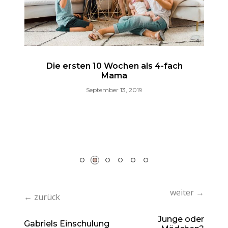
Die ersten 10 Wochen als 4-fach
Mama
September 13, 2019
f
N
weiter →
← zurück
Junge oder
Gabriels Einschulung