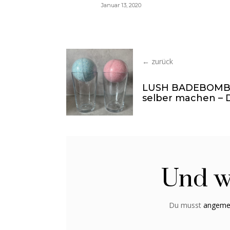
020
Januar 1, 2020
← zurück
LUSH BADEBOM
selber machen – 
Und w
Du musst
angeme