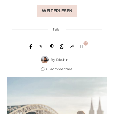
WEITERLESEN
Teilen
20
By
Die.Kim
0 Kommentare